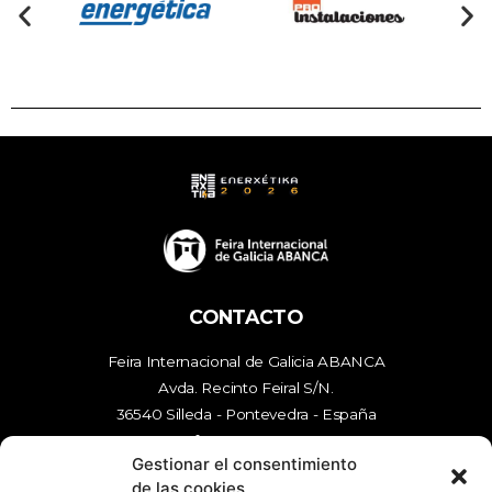
CONTACTO
Feira Internacional de Galicia ABANCA
Avda. Recinto Feiral S/N.
36540 Silleda - Pontevedra - España
tfn
986 577 000
Gestionar el consentimiento
mail
enerxetika@feiragalicia.com
de las cookies