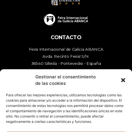
CONTACTO
Feira Internacional de Galicia ABANCA
Avda. Recinto Feiral S/N.
36540 Silleda - Pontevedra - España
tfn
986 577 000
Gestionar el consentimiento
mail
enerxetika@feiragalicia.com
de las cookies
Para ofrecer las mejores experiencias, utilizamos tecnologías como las
cookies para almacenar y/o acceder a la información del dispositivo. El
ENLACES
consentimiento de estas tecnologías nos permitirá procesar datos como
el comportamiento de navegación o las identificaciones únicas en este
Aviso legal
sitio. No consentir o retirar el consentimiento, puede afectar
Política de privacidad
negativamente a ciertas características y funciones.
Política de cookies (UE)