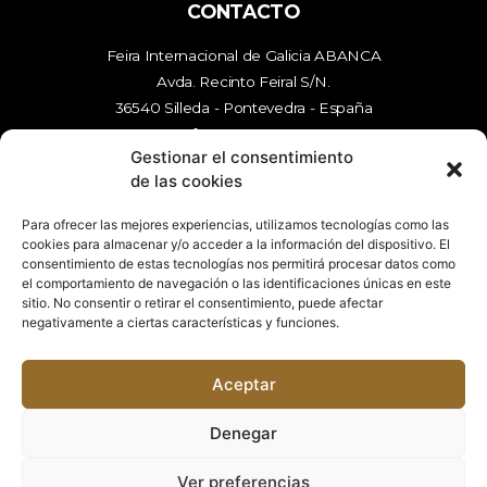
CONTACTO
Feira Internacional de Galicia ABANCA
Avda. Recinto Feiral S/N.
36540 Silleda - Pontevedra - España
tfn
986 577 000
Gestionar el consentimiento
mail
enerxetika@feiragalicia.com
de las cookies
Para ofrecer las mejores experiencias, utilizamos tecnologías como las
cookies para almacenar y/o acceder a la información del dispositivo. El
ENLACES
consentimiento de estas tecnologías nos permitirá procesar datos como
el comportamiento de navegación o las identificaciones únicas en este
Aviso legal
sitio. No consentir o retirar el consentimiento, puede afectar
Política de privacidad
negativamente a ciertas características y funciones.
Política de cookies (UE)
Contactar
Aceptar
descargar dossier
Denegar
Ver preferencias
ver tarifas