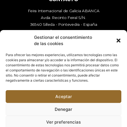
Feira Internacional de Galicia ABANCA
Avda. Recinto Feiral S/N.
36540 Silleda - Pontevedra - España
tfn
986 577 000
Gestionar el consentimiento
mail
enerxetika@feiragalicia.com
de las cookies
Para ofrecer las mejores experiencias, utilizamos tecnologías como las
cookies para almacenar y/o acceder a la información del dispositivo. El
ENLACES
consentimiento de estas tecnologías nos permitirá procesar datos como
el comportamiento de navegación o las identificaciones únicas en este
Aviso legal
sitio. No consentir o retirar el consentimiento, puede afectar
Política de privacidad
negativamente a ciertas características y funciones.
Política de cookies (UE)
Contactar
Aceptar
descargar dossier
Denegar
Ver preferencias
ver tarifas