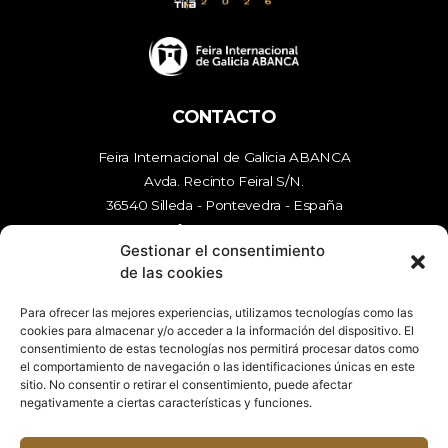
CONTACTO
Feira Internacional de Galicia ABANCA
Avda. Recinto Feiral S/N.
36540 Silleda - Pontevedra - España
tfn
986 577 000
Gestionar el consentimiento
mail
enerxetika@feiragalicia.com
de las cookies
Para ofrecer las mejores experiencias, utilizamos tecnologías como las
cookies para almacenar y/o acceder a la información del dispositivo. El
ENLACES
consentimiento de estas tecnologías nos permitirá procesar datos como
el comportamiento de navegación o las identificaciones únicas en este
Aviso legal
sitio. No consentir o retirar el consentimiento, puede afectar
Política de privacidad
negativamente a ciertas características y funciones.
Política de cookies (UE)
Contactar