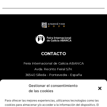
CONTACTO
Feira Internacional de Galicia ABANCA
Avda. Recinto Feiral S/N.
36540 Silleda - Pontevedra - España
tfn
986 577 000
Gestionar el consentimiento
mail
enerxetika@feiragalicia.com
de las cookies
Para ofrecer las mejores experiencias, utilizamos tecnologías como las
cookies para almacenar y/o acceder a la información del dispositivo. El
ENLACES